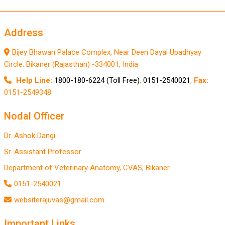
Address
Bijey Bhawan Palace Complex, Near Deen Dayal Upadhyay
Circle, Bikaner (Rajasthan) -334001, India
Help Line:
1800-180-6224 (Toll Free)
,
0151-2540021
,
Fax:
0151-2549348
Nodal Officer
Dr. Ashok Dangi
Sr. Assistant Professor
Department of Veterinary Anatomy, CVAS, Bikaner
0151-2540021
websiterajuvas@gmail.com
Important Links