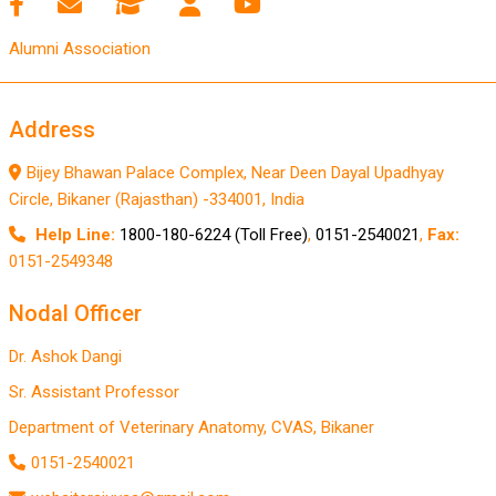
Alumni Association
Address
Bijey Bhawan Palace Complex, Near Deen Dayal Upadhyay
Circle, Bikaner (Rajasthan) -334001, India
Help Line:
1800-180-6224 (Toll Free)
,
0151-2540021
,
Fax:
0151-2549348
Nodal Officer
Dr. Ashok Dangi
Sr. Assistant Professor
Department of Veterinary Anatomy, CVAS, Bikaner
0151-2540021