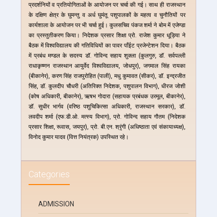
प्रदर्शनियों व प्रतियोगिताओं के आयोजन पर चर्चा की गई। साथ ही राजस्थान
के दक्षिण क्षेत्र के घुमन्तु व अर्ध घुमंतू पशुपालकों के महत्व व चुनौतियों पर
कार्यशाला के आयोजन पर भी चर्चा हुई। कुलसचिव पंकज शर्मा ने बोम में एजेण्डा
का प्रस्तुतीकरण किया। निदेशक प्रसार शिक्षा प्रो. राजेश कुमार धूड़िया ने
बैठक में विश्वविद्यालय की गतिविधियों का पावर पाँईट प्रजेन्टेशन दिया। बैठक
में प्रबंध मण्डल के सदस्य डॉ. गोविन्द सहाय शुक्ला (कुलगुरु, डॉ. सर्वपल्ली
राधाकृष्णन राजस्थान आयुर्वेद विश्वविद्यालय, जोधपुर), जगमाल सिंह रायका
(बीकानेर), करण सिंह राजपुरोहित (पाली), मधु कुमावत (सीकर), डॉ. इन्द्रजीत
सिंह, डॉ. कुलदीप चौधरी (अतिरिक्त निदेशक, पशुपालन विभाग), धीरज जोशी
(कोष अधिकारी, बीकानेर), ऋषभ गोदारा (सहायक प्रबंधक उरमूल, बीकानेर),
डॉ. सुधीर भार्गव (वरिष्ठ पशुचिकित्सा अधिकारी, राजस्थान सरकार), डॉ.
लवदीप शर्मा (एफ.डी.ओ. मत्स्य विभाग), प्रो. गोविन्द सहाय गौतम (निदेशक
प्रसार शिक्षा, रूवास, जयपुर), प्रो. बी.एन. श्रृंगी (अधिष्ठाता एवं संकायाध्यक्ष),
विनोद कुमार यादव (वित्त नियंत्रक) उपस्थित रहे।
Categories
ADMISSION