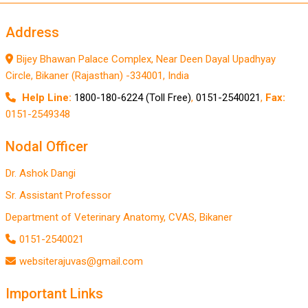
Address
Bijey Bhawan Palace Complex, Near Deen Dayal Upadhyay
Circle, Bikaner (Rajasthan) -334001, India
Help Line:
1800-180-6224 (Toll Free)
,
0151-2540021
,
Fax:
0151-2549348
Nodal Officer
Dr. Ashok Dangi
Sr. Assistant Professor
Department of Veterinary Anatomy, CVAS, Bikaner
0151-2540021
websiterajuvas@gmail.com
Important Links