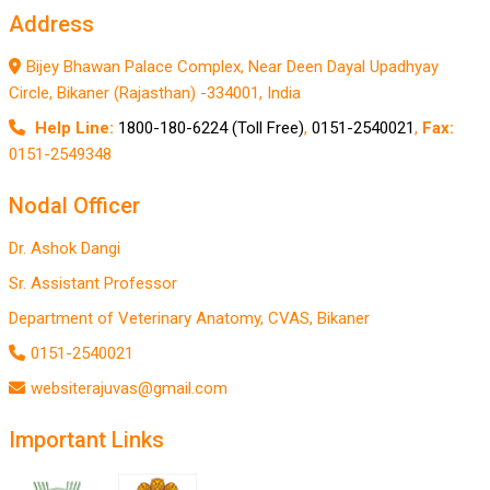
Address
Bijey Bhawan Palace Complex, Near Deen Dayal Upadhyay
Circle, Bikaner (Rajasthan) -334001, India
Help Line:
1800-180-6224 (Toll Free)
,
0151-2540021
,
Fax:
0151-2549348
Nodal Officer
Dr. Ashok Dangi
Sr. Assistant Professor
Department of Veterinary Anatomy, CVAS, Bikaner
0151-2540021
websiterajuvas@gmail.com
Important Links